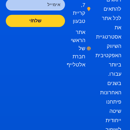
7,
להתאים
קריית
לכל אתר
טבעון
שלח/י
את
אתר
אסטרטגיית
הראשי
השיווק
של
האפקטיבית
חברת
ביותר
אלטלייף
עבורו.
בשנים
האחרונות
פיתחנו
שיטה
ייחודית
לשיפור