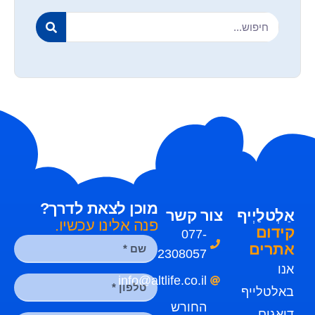
מוכן לצאת לדרך?
אַלְטלַיְיף
צור קשר
פנה אלינו עכשיו.
קידום
077-
אתרים
2308057
אנו
info@altlife.co.il
באלטלייף
החורש
דואגים