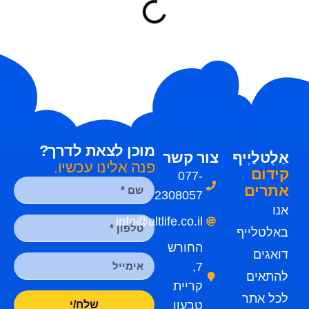
מוכן לצאת לדרך?
אַלְטלַיְיף
צור קשר
פנה אלינו עכשיו.
קידום
077-
אתרים
2308057
אנו
info@altlife.co.il
באלטלייף
החורש
דואגים
7,
להתאים
קריית
לכל אתר
טבעון
שלח/י