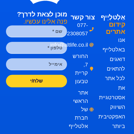
מוכן לצאת לדרך?
אַלְטלַיְיף
צור קשר
פנה אלינו עכשיו.
קידום
077-
אתרים
2308057
אנו
info@altlife.co.il
באלטלייף
החורש
דואגים
7,
להתאים
קריית
לכל אתר
טבעון
שלח/י
את
אתר
אסטרטגיית
הראשי
השיווק
של
האפקטיבית
חברת
ביותר
אלטלייף