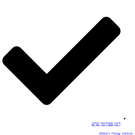
רונן פפירמן שיש
קידום אתרי ג'ומלה