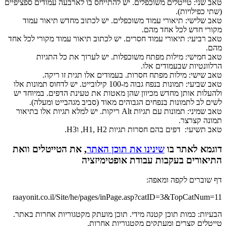
טאב שני: טייטלים משוכפלים. יש להתייחס בו לארבעה עמודים ספציפיים
(שתי כפילויות).
טאב שלישי: תיאורי עמוד משוכפלים. יש לכתוב מחדש תיאור עמוד
מקורי חדש לכל אחד מהם.
טאב רביעי: תיאורי עמוד חסרים. יש לכתוב תיאור עמוד מקורי לכל אחד
מהם.
טאב חמישי: מילות מפתח משוכפלות. יש לערוך את כל התגיות
הרלוונטיות שבעמודים אלו.
טאב שישי: מילות מפתח חסרות. בעמודים אלו תגית זו ריקה.
טאב שביעי: תמונות בנפח גבוה מ-100 קילובייט. יש לדחוס תמונות אלו
ולהעלות אותן מחדש מכיוון שהן מאטות את טעינת הדפים. במיוחד יש
לשים לב לתמונות בנפחים הגבוהים מאוד (סביב מגהבייט ומעלה).
טאב שמיני: תמונות עם תגיות Alt ריקות. יש למלא תגיות אלו בתיאור
תמונה קצרצר.
טאב תשיעי: דפים בהם חסרות תגיות H1, H2, וH3.
דוגמא לאתר בו
שינינו את תוכן האתר
, את הטייטלים וואת
התיאורים בעקבות עבודת אופטימיזציה
דף שוברים לקפה ומאפה:
raayonit.co.il/Site/he/pages/inPage.asp?catID=3&TopCatNum=11
הבעיות: כמות תוכן קטנה מידי. תוכן מועתק מקטגוריות אחרות באתר.
טייטלים קצרים ומעתקים מקטגוריות אחרות.