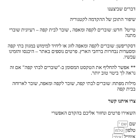
דברים שביצענו
שיפור התוכן של ההקדמה לקטגוריה
טייטל חדש: שוברים לקפה ומאפה , שובר לבית קפה – רעיונית שוברי
מתנה
דסקריפשן: שוברים לקפה ומאפה לזוג או ליחיד למימוש במגוון בתי קפה
ומסעדות נבחרות ברחבי הארץ. פרטים נוספים באתר – היכנסו והזמינו
עכשיו.
** אפשר להחליף את הטקסט המסומן ב-"שוברים לבתי קפה" אם זה
נראה לך ביטוי טוב יותר.
מילות מפתח: שוברים לבתי קפה, שובר לקפה ומאפה, שובר לארוחה
בבית קפה
צרו איתנו קשר
השאירו פרטים ונחזור אליכם בהקדם האפשרי
שם
טלפון
אימייל