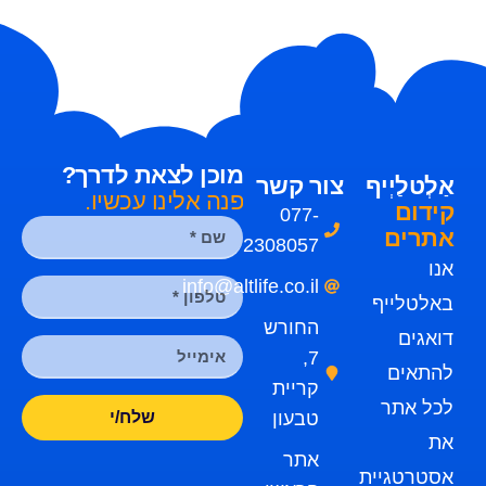
מוכן לצאת לדרך?
אַלְטלַיְיף
צור קשר
פנה אלינו עכשיו.
קידום
077-
אתרים
2308057
אנו
info@altlife.co.il
באלטלייף
החורש
דואגים
7,
להתאים
קריית
לכל אתר
טבעון
שלח/י
את
אתר
אסטרטגיית