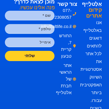
מוכן לצאת לדרך?
אַלְטלַיְיף
צור קשר
פנה אלינו עכשיו.
קידום
077-
אתרים
2308057
אנו
info@altlife.co.il
באלטלייף
החורש
דואגים
7,
להתאים
קריית
לכל אתר
טבעון
שלח/י
את
אתר
אסטרטגיית
הראשי
השיווק
של
האפקטיבית
חברת
ביותר
אלטלייף
עבורו.
בשנים