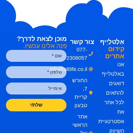
מוכן לצאת לדרך?
אַלְטלַיְיף
צור קשר
פנה אלינו עכשיו.
קידום
077-
אתרים
2308057
אנו
info@altlife.co.il
באלטלייף
החורש
דואגים
7,
להתאים
קריית
לכל אתר
טבעון
שלח/י
את
אתר
אסטרטגיית
הראשי
השיווק